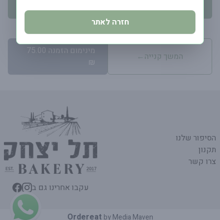
יש לבחור תאריך אספקה
חזרה לאתר
מינימום הזמנה 75.00
המשך קנייה
←
₪
הסיפור שלנו
תקנון
צרו קשר
עקבו אחרינו גם ב
Ordereat
by
Media Maven