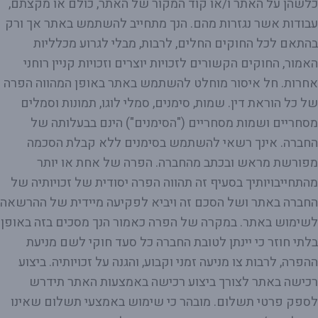
כלשהן על האתר ו/או קוד המקור של האתר, כולם או מקצתם,
עבודות אשר נגזרות מהם. הנך מתחייב להשתמש באתר אך ורק
בהתאם לכל החוקים החלים, לרבות, מבלי לגרוע מכלליות
האמור, החוקים הקשורים לזכויות יוצרים וזכויות קניין רוחני
אחרות. חל איסור מוחלט להשתמש באתר באופן המהווה הפרה
של כל הוראת דין. שמות, סימנים, סמלי לוגו, תמונות וסמלים
מסחריים ושמות מסחריים ("הסימנים") הינם בבעלותה של
החברה. אינך רשאי להשתמש בסימנים ללא קבלת הסכמה
מפורשת מראש ובכתב מהחברה. הפרה של אחת או יותר
מהתחייבויותיך בסעיף זה תהווה הפרה יסודית של זכויותיה של
החברה באתר ושל הסכם זה ויביא לפקיעה מיידית של ההרשאה
לשימוש באתר. במקרה של הפרה כאמור הנך מסכים בזה באופן
בלתי חוזר כי יינתן לטובת החברה כל סעד חוקי לשם מניעת
ההפרה, לרבות צו מניעה זמני וקבוע, והגנה על זכויותיה. ביצוע
רכישה באתר לצורך ביצוע רכישה באמצעות האתר תידרש
לספק פרטי תשלום. מובהר כי שימוש באמצעי תשלום שאינו