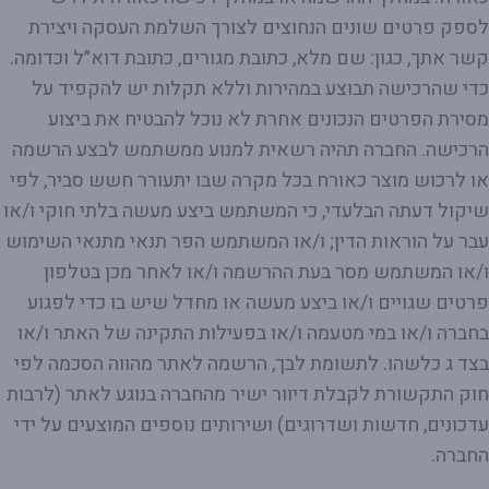
לספק פרטים שונים הנחוצים לצורך השלמת העסקה ויצירת
קשר אתך, כגון: שם מלא, כתובת מגורים, כתובת דוא״ל וכדומה.
כדי שהרכישה תבוצע במהירות וללא תקלות יש להקפיד על
מסירת הפרטים הנכונים אחרת לא נוכל להבטיח את ביצוע
הרכישה. החברה תהיה רשאית למנוע ממשתמש לבצע הרשמה
או לרכוש מוצר כאורח בכל מקרה שבו יתעורר חשש סביר, לפי
שיקול דעתה הבלעדי, כי המשתמש ביצע מעשה בלתי חוקי ו/או
עבר על הוראות הדין; ו/או המשתמש הפר תנאי מתנאי השימוש
ו/או המשתמש מסר בעת ההרשמה ו/או לאחר מכן בטלפון
פרטים שגויים ו/או ביצע מעשה או מחדל שיש בו כדי לפגוע
בחברה ו/או במי מטעמה ו/או בפעילות התקינה של האתר ו/או
בצד ג כלשהו. לתשומת לבך, הרשמה לאתר מהווה הסכמה לפי
חוק התקשורת לקבלת דיוור ישיר מהחברה בנוגע לאתר (לרבות
עדכונים, חדשות ושדרוגים) ושירותים נוספים המוצעים על ידי
החברה.