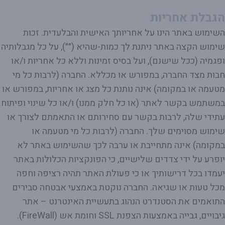
הגבלת אחריות
השימוש באתר הינו על אחריותך האישית והבלעדית. זכות
שימוש הקצה באתר ניתנת לך כמות-שהיא (״״), על כל מגבלותיה
ופגמיה (ככל שישנם), ועל בסיס זמינות וללא כל אחריות ו/או
חבות מצד החברה, במפורש או מכללא. החברה (לרבות כל מי
מטעמה או במקומה) אינה נותנת כל מצג או אחריות, במפורש או
במשתמש בקשר לאתר (או כל חלק ממנו) ו/או כל שינוי ופיתוח
עתידי שלה, לרבות בקשר עם סחירותם או התאמתם לצורך או
שימוש מסוימים שלך. החברה (לרבות כל מי מטעמה או
במקומה) אינה מתחייבת או ערבה לכך שהשימוש באתר לא
יופרע על ידי צדדים שלישיים, כי הפונקציות הכלולות באתר
יעמדו בכל דרישותיך או כי פעולת האתר תהיה רציפה וחפה
מכל טעות או שגיאה. החברה נוקטת באמצעי אבטחה סבירים
התואמים את הסטנדרט הנהוג בתעשיית האינטרנט – אתר
גיבויים, גבייה באמצעות הצפנת SSL וחומת אש (FireWall).