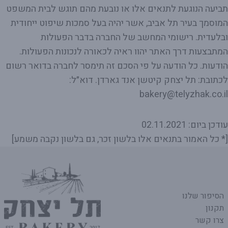
תביעה הנוגעת לתנאים אלו או נובעת מהם תוגש לבית המשפט
המוסמך בעיר תל אביב, אשר יהיה בעל סמכות שיפוט ייחודית
ובלעדית. רישומי המחשב של החברה בדבר הפעולות
המתבצעות דרך האתר יהוו ראיה לכאורה לנכונות הפעולות.
הודעות. כל הודעה על פי הסכם זה תימסר לחברה בדואר רשום
לכתובת: תל יצחק קיטשן אנד גארדן. דוא״ל:
bakery@telyzhak.co.il
עודכן ביום: 02.11.2021
[* כל האמור בתנאים אלו בלשון זכר, גם בלשון נקבה משמע]
הסיפור שלנו
תקנון
צרו קשר