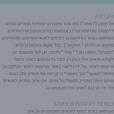
הקדמה
תל יצחק (״האתר״) הוא אתר אינטרנט למכירת מוצרים שונים
ללקוחות שנרשמו אליו באמצעות יצירת חשבון או כאורחים.
השימוש באתר והרכישה בו כפופים לתנאי השימוש המפורטים
בתקנון זה (להלן: ״ התקנון ״) . בכל מקום בתקנון בו נכתב
״החברה״; הכוונה גם ל ״ אתר ״ ולהפך, וכן למי מטעמם. יש
לקרוא תנאים אלו בעיון רב לפני כל שימוש באתר ולפני
הרשמה לאתר. על ידי גלישה באתר והרשמה לאתר הקלקה על
כפתור ״מאשר״ הנך מאשר* כי קראת את תנאים אלו, הבנת
אותם ואתה מתחייב לפעול על פיהם. אם אינך מסכים לתנאים
אלו אל תרשם לאתר ואל תשתמש בו.
כשרות להשתמש באתר
השימוש באתר כפוף לתנאים המצטברים הבאים: