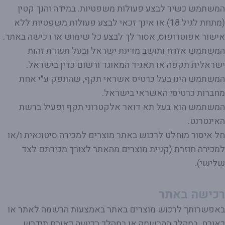
המשתמש כשיר לבצע פעולות משפטיות. במידה והנך קטין
(מתחת לגיל 18) או אינך זכאי לבצע פעולות משפטיות ללא
אישור אפוטרופוס, אסור לך לבצע כל שימוש או רכישה באתר.
המשתמש אזרח ותושב מדינת ישראל ובעל תעודת זהות
ישראלית תקפה או תאגיד המאוגד ורשום כדין בישראל.
המשתמש הינו בעל כרטיס אשראי תקף, שהונפק ע״י אחת
מחברות כרטיסי האשראי בישראל.
המשתמש הוא בעל תא דואר אלקטרוני תקף ופעיל ברשת
האינטרנט.
חל איסור מוחלט לרכוש באתר מוצרים למכירה סיטונאית ו/או
למכירה חוזרת (קניית מוצרים מהאתר לצורך מכירתם לצד
שלישי).
רכישה באתר
באפשרותך לרכוש מוצרים באתר באמצעות הרשמה לאתר או
כאורח. במהלך ההרשמה או במהלך רכישה כאורח תידרש