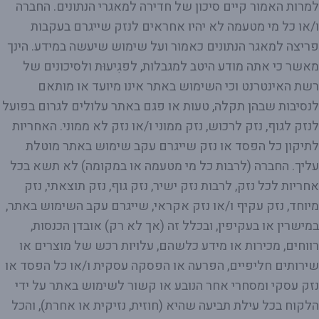
למרות האמור קיים סיכון של חדירה למאגרי הנתונים. החברה
ו/או כל מי מטעמה לא יהיו אחראים לנזק שייגרם בעקבות
פריצה למאגר הנתונים כאמור ועל שימוש שיעשה במידע. הינך
מאשר כי אתה מודע היטב למגבלות, לפגִיעוּת ולסיכונים של
רשת האינטרנט וכי השימוש באתר אינו מיועד או מותאם
לנסיבות שבהן תקלה, טעות או פגם באתר עלולים לגרום בפועל
לנזק לגוף, נזק לרכוש, נזק ממוני ו/או נזק לא ממוני. האחריות
לתיקון כל הפסד או נזק שייגרם עקב שימוש באתר מוטלת
עליך. החברה (לרבות כל מי מטעמה או במקומה) לא תשא בכל
אחריות לכל נזק, לרבות נזק ישיר, נזק גוף, נזק תוצאתי, נזק
מיוחד, נזק עקיף ו/או נזק אקראי, שייגרם עקב השימוש באתר,
במישרין או בעקיפין, ובכלל זה (אך לא רק) אובדן הכנסות,
רווחים, מכירות או מידע כלשהם, עלויות רכש של מוצרים או
שירותים חליפיים, הפרעה או הפסקה עסקית ו/או כל הפסד או
נזק עסקי ומסחרי אחר הנובע או קשור לשימוש באתר על ידי
הלקוח בכל עילת תביעה שהיא (חוזית, נזיקית או אחרת), והכל