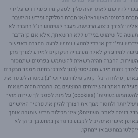
בכדי להירשם לאתר יהיה עליך לספק מידע שיידרש על ידי
חברת כרטיסי האשראי ו/או חברת הסליקה ומידע זה יועבר
אליהן לצורך ביצוע הרכישה. מעבר לשימוש הנ״ל החברה לא
תעשה כל שימוש במידע ללא הרשאתך, אלא אם כן הדבר
יידרש עפ״י דין או כדי למנוע שימוש לרעה. החברה תאפשר
גישה למידע רק לאלה מעובדיה הזקוקים למידע לצורך מתן
השירות. החברה תהיה רשאית להשתמש בפרטים שתמסור
לצורך ניתוח מידע סטטיסטי (כגון לצורכי בחינת מספר מבקרים
באתר, פילוח הרגלי קניה, פילוח גנרי וכיו״ב) במטרה לשפר את
פעילות האתר והשירותים המוצעים בה. החברה תהיה רשאית
להשתמש בעוגיות" (cookies) על מנת לספק לך שירות מהיר
ויעיל יותר ולחסוך ממך את הצורך להזין את פרטיך האישיים
בכל כניסה לאתר. העוגיות&; אינן מכילות מידע שמזהה אותך
באופן אישי ואתה יכול לקבוע בדפדפן במחשבך כי הן לא
ייקלטו במחשב או יימחקו.