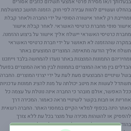
בבעלותך ו/או מסירת פרטי אמצעי תשלום כוזבים אסורים
בהחלט ועשויים להוות עבירה לפי חוק. הזמנה תחשב כמושלמת
ומחייבת רק לאחר אישורה הסופי על ידי החברה ולאחר קבלת
אישור סופי מחברת כרטיסי האשראי. לאחר קבלת אישור
מחברת כרטיסי האשראי יישלח אליך אישור על ביצוע ההזמנה.
במקרה שההזמנה לא תאושר על ידי חברת כרטיסי האשראי
תשלח אליך הודעה מתאימה. המוצרים המוצעים באתר
ומחיריהם התמונות המוצגות באתר נועדו להמחשה בלבד וייתכנו
הבדלים בין מראה המוצרים בתמונות לבין מראה המוצרים בפועל
בשל שינויים המבוצעים מעת לעת על ידי יצרני המוצרים. החברה
תשתדל לעשות את מיטב יכולתה על מנת להציג תמונות עדכניות
ככל האפשר, אולם מובהר כי החברה אינה נוטלת על עצמה כל
אחריות או חבות בקשר לשינויי מראה כאמור. המכירה דרך
האתר הינה בכפוף למלאי הקיים במחסני האתר. החברה רשאית
להפסיק או להשהות מכירה של מוצר בכל עת ללא צורך
בהודעה מוקדמת ולפי שיקול דעתה הבלעדי לרבות במקרה