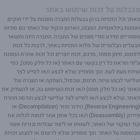
מגבלות על זכות שימוש באתר
האתר וכל הזכויות בו הן בבעלות החברה ומוגנות על ידי חוקים
ואמנות בינלאומיות. המבנה, הארגון והקוד של האתר הם סודות
מסחריים ומידע סודי מוגנים של החברה. החברה הינה ותשאר
הבעלים הבלעדית של מלוא הזכויות באתר, לרבות כל זכות
לפטנט, סימן מסחר, מדגם, זכות יוצרים וכל זכות אחרת המוגנת
ע״פי הוראת כל דין בקשר עם האתר (או כל חלק ממנו), כפי
שיהיו מעת לעת. הנך מתחייב שלא לבצע ו/או לסייע לצד
שלישי לבצע שינוי, תרגום, שכפול, העתקה או העברה של
האתר (או כל חלק ממנו) ו/או זכות השימוש בה, או להעתיק את
האתר, שלא לבצע ו/או לסייע לצד שלישי לבצע הנדסה חוזרת
(Reverse Engineering), הידור חוזר (Decompilation) או
פירוק (Disassembly) ו/או בכל אופן אחר לנסות לגלות את
קוד המקור של האתר, לשנותו או ליצור עבודות נגזרות אשר
מבוססות על האתר. הנך מתחייב שלא לרשום או לתבוע זכויות