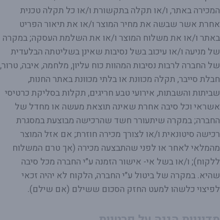
המכירה באתר, ו/או תקלה בתקשורת ו/או כל תקלה טכנית
אחרת אשר שבשה את מחיר המוצר ו/או את תיאור הפריט
באתר ו/או את משלוח המוצר ו/או את השלמת העסקה; במקרה
של מניעה ו/או עיכוב בשל נסיבות שאינן בשליטתה הבלעדית
של החברה לרבות נסיבות המהוות כוח עליון, מלחמה, איבה, טרור,
חבלת סייבר, תקלה מכוונת או בלתי מכוונת באתר החנות,
שביתות והשבתות, אירועי טבע חריגים, תקלות בסליקת כרטיסי
אשראי וכל סיבה אחרת שאינה תוצאת מעשה או מחדל של
החברה; במקרה שיתעורר חשד שהרכישה מבוצעת במסגרת
רכישה סיטונאית ו/או לצורך מכירה חוזרת; אם אזל המוצר
מהמלאי לאחר או לפני שהתבצעה מכירה (אך טרם המשלוח
ללקוח); ו/או בשל אי- אישור הזמנה ע״י החברה מכל סיבה
שהיא. במקרה של ביטול ע״י החברה, הלקוח לא יהיה זכאי
לפיצוי כלשהו למעט החזק הסכום ששילם (אם שילם).
מדיניות הגנה על פרטיות