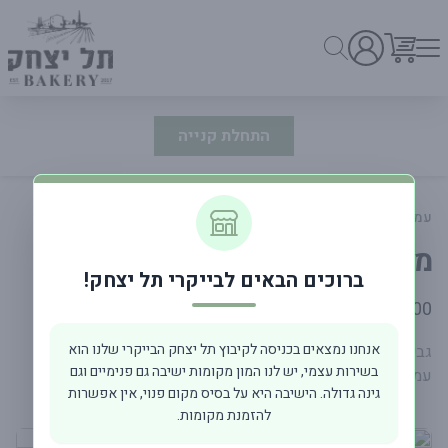
התחלת קנייה
עמוד ראשי
גבינות ודגים
מנצ'גו
ברוכים הבאים לבייקרי תל יצחק!
פרטי המוצר
40.00 ₪
220 גרם
אנחנו נמצאים בכניסה לקיבוץ תל יצחק הבייקרי שלנו הוא
גבינה ספרדית מובחרת מחלב כבשים עם מרקם עשיר וטעם
בשירות עצמי, יש לנו המון מקומות ישיבה גם פנימיים וגם
עמוק ואגוזי, מושלמת למגש גבינות ולנשנוש איכותי.
גינה גדולה. הישיבה היא על בסיס מקום פנוי, אין אפשרות
להזמנת מקומות.