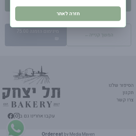
יש לבחור תאריך אספקה
חזרה לאתר
מינימום הזמנה 75.00
המשך קנייה
←
₪
הסיפור שלנו
תקנון
צרו קשר
עקבו אחרינו גם ב
Ordereat
by
Media Maven