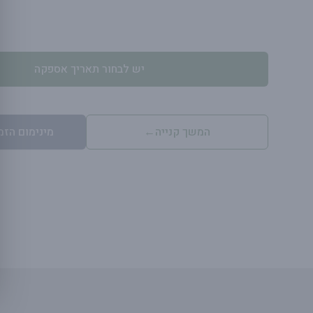
יש לבחור תאריך אספקה
המשך קנייה
←
מינימום הזמנה .00