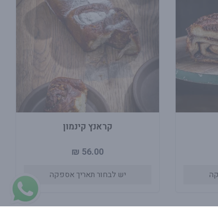
קראנץ קינמון
56.00 ₪
קה
יש לבחור תאריך אספקה